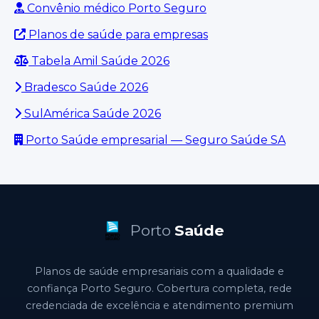
Convênio médico Porto Seguro
Planos de saúde para empresas
Tabela Amil Saúde 2026
Bradesco Saúde 2026
SulAmérica Saúde 2026
Porto Saúde empresarial — Seguro Saúde SA
Porto
Saúde
Planos de saúde empresariais com a qualidade e
confiança Porto Seguro. Cobertura completa, rede
credenciada de excelência e atendimento premium