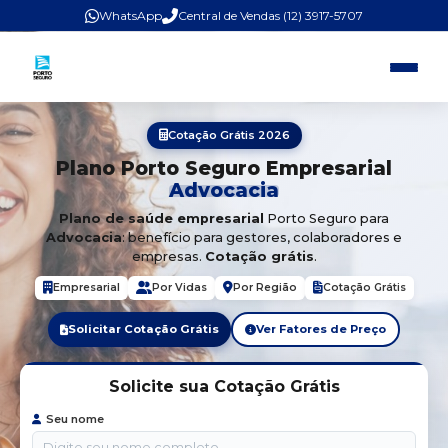
WhatsApp
Central de Vendas (12) 3917-5707
Cotação Grátis 2026
Plano Porto Seguro Empresarial
Advocacia
Plano de saúde empresarial
Porto Seguro para
Advocacia
: benefício para gestores, colaboradores e
empresas.
Cotação grátis
.
Empresarial
Por Vidas
Por Região
Cotação Grátis
Solicitar Cotação Grátis
Ver Fatores de Preço
Solicite sua Cotação Grátis
Seu nome