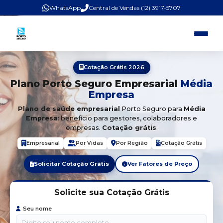
WhatsApp
Central de Vendas (12) 3917-5707
Cotação Grátis 2026
Plano Porto Seguro Empresarial
Média
Empresa
Plano de saúde empresarial
Porto Seguro para
Média
Empresa
: benefício para gestores, colaboradores e
empresas.
Cotação grátis
.
Empresarial
Por Vidas
Por Região
Cotação Grátis
Solicitar Cotação Grátis
Ver Fatores de Preço
Solicite sua Cotação Grátis
Seu nome