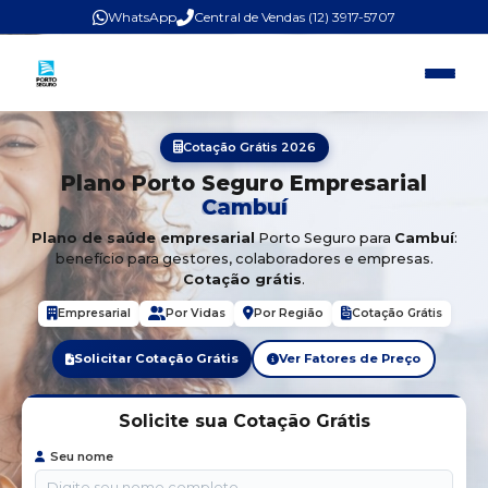
WhatsApp
Central de Vendas (12) 3917-5707
Cotação Grátis 2026
Plano Porto Seguro Empresarial
Cambuí
Plano de saúde empresarial
Porto Seguro para
Cambuí
:
benefício para gestores, colaboradores e empresas.
Cotação grátis
.
Empresarial
Por Vidas
Por Região
Cotação Grátis
Solicitar Cotação Grátis
Ver Fatores de Preço
Solicite sua Cotação Grátis
Seu nome