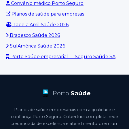
Convênio médico Porto Seguro
Planos de saúde para empresas
Tabela Amil Saúde 2026
Bradesco Saúde 2026
SulAmérica Saúde 2026
Porto Saúde empresarial — Seguro Saúde SA
Porto
Saúde
Planos de saúde empresariais com a qualidade e
confiança Porto Seguro. Cobertura completa, rede
credenciada de excelência e atendimento premium