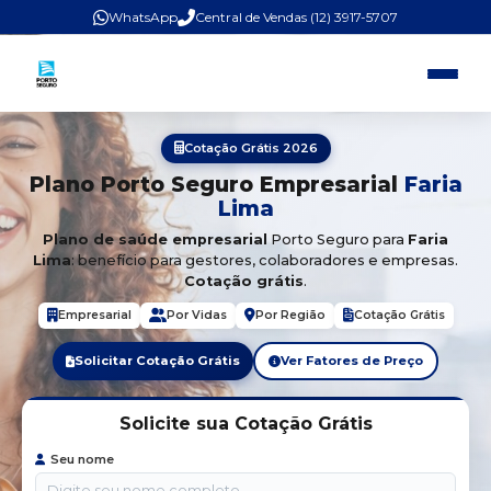
WhatsApp
Central de Vendas (12) 3917-5707
Cotação Grátis 2026
Plano Porto Seguro Empresarial
Faria
Lima
Plano de saúde empresarial
Porto Seguro para
Faria
Lima
: benefício para gestores, colaboradores e empresas.
Cotação grátis
.
Empresarial
Por Vidas
Por Região
Cotação Grátis
Solicitar Cotação Grátis
Ver Fatores de Preço
Solicite sua Cotação Grátis
Seu nome