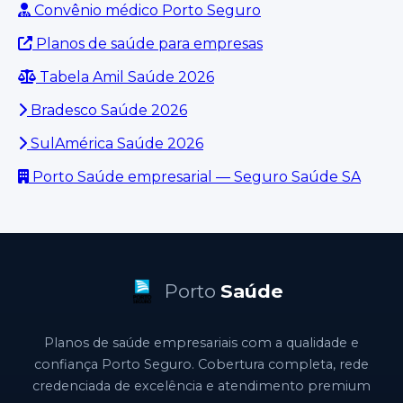
Convênio médico Porto Seguro
Planos de saúde para empresas
Tabela Amil Saúde 2026
Bradesco Saúde 2026
SulAmérica Saúde 2026
Porto Saúde empresarial — Seguro Saúde SA
Porto
Saúde
Planos de saúde empresariais com a qualidade e
confiança Porto Seguro. Cobertura completa, rede
credenciada de excelência e atendimento premium