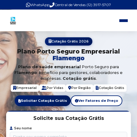
WhatsApp
Central de Vendas (12) 3917-5707
Cotação Grátis 2026
Plano Porto Seguro Empresarial
Flamengo
Plano de saúde empresarial
Porto Seguro para
Flamengo
: benefício para gestores, colaboradores e
empresas.
Cotação grátis
.
Empresarial
Por Vidas
Por Região
Cotação Grátis
Solicitar Cotação Grátis
Ver Fatores de Preço
Solicite sua Cotação Grátis
Seu nome