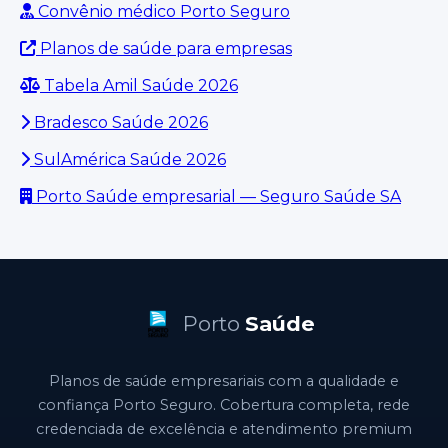
Convênio médico Porto Seguro
Planos de saúde para empresas
Tabela Amil Saúde 2026
Bradesco Saúde 2026
SulAmérica Saúde 2026
Porto Saúde empresarial — Seguro Saúde SA
Porto
Saúde
Planos de saúde empresariais com a qualidade e
confiança Porto Seguro. Cobertura completa, rede
credenciada de excelência e atendimento premium