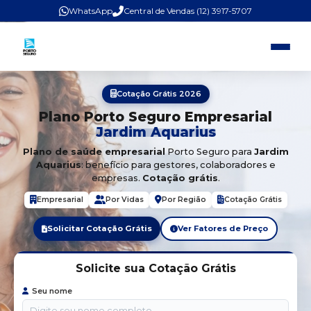
WhatsApp
Central de Vendas (12) 3917-5707
Cotação Grátis 2026
Plano Porto Seguro Empresarial
Jardim Aquarius
Plano de saúde empresarial
Porto Seguro para
Jardim
Aquarius
: benefício para gestores, colaboradores e
empresas.
Cotação grátis
.
Empresarial
Por Vidas
Por Região
Cotação Grátis
Solicitar Cotação Grátis
Ver Fatores de Preço
Solicite sua Cotação Grátis
Seu nome