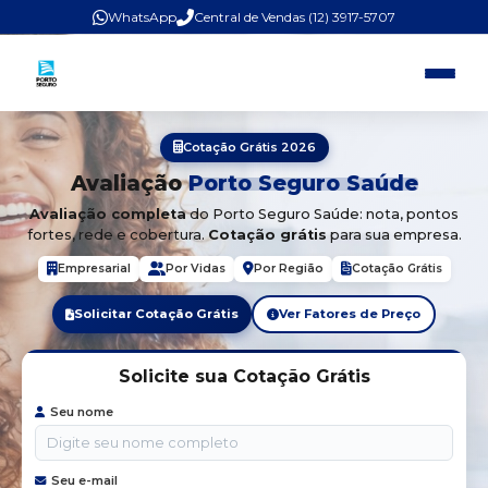
WhatsApp
Central de Vendas (12) 3917-5707
Cotação Grátis 2026
Avaliação
Porto Seguro Saúde
Avaliação completa
do Porto Seguro Saúde: nota, pontos
fortes, rede e cobertura.
Cotação grátis
para sua empresa.
Empresarial
Por Vidas
Por Região
Cotação Grátis
Solicitar Cotação Grátis
Ver Fatores de Preço
Solicite sua Cotação Grátis
Seu nome
Seu e-mail