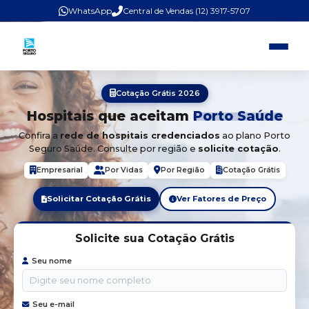
WhatsApp
Central de Vendas (12) 3917-5707
Cotação Grátis 2026
Hospitais que aceitam
Porto Saúde
Confira a
rede de hospitais credenciados
ao plano Porto
Seguro Saúde. Consulte por região e
solicite cotação
.
Empresarial
Por Vidas
Por Região
Cotação Grátis
Solicitar Cotação Grátis
Ver Fatores de Preço
Solicite sua Cotação Grátis
Seu nome
Seu e-mail