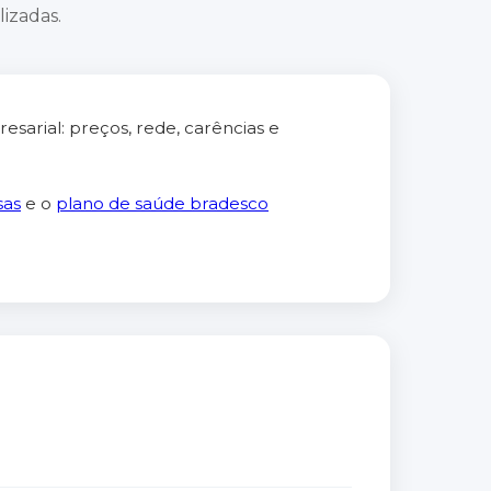
izadas.
arial: preços, rede, carências e
sas
e o
plano de saúde bradesco