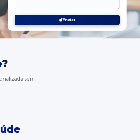
Enviar
e
?
sonalizada sem
aúde