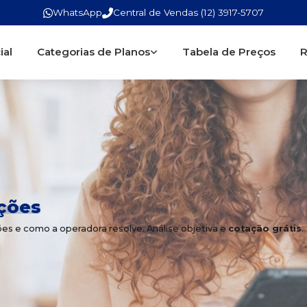
WhatsApp
Central de Vendas (12) 3917-5707
ial
Categorias de Planos
Tabela de Preços
R
ções
ões e como a operadora resolve. Análise objetiva e
cotação grátis
.